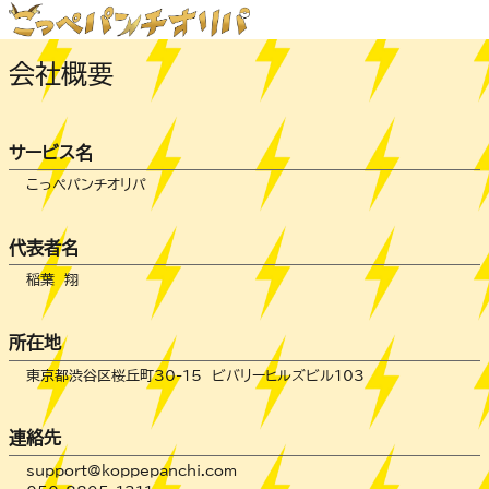
会社概要
サービス名
こっぺパンチオリパ
代表者名
稲葉 翔
所在地
東京都渋谷区桜丘町30-15 ビバリーヒルズビル103
連絡先
support@koppepanchi.com